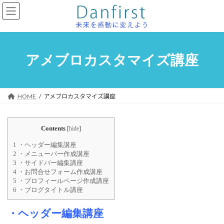
コ
ナ
ン
ビ
テ
ゲ
ン
ー
ツ
シ
へ
ョ
アメブロカスタマイズ講座
ス
ン
キ
に
ッ
移
プ
動
HOME
アメブロカスタマイズ講座
Contents
[
hide
]
1
・ヘッダー編集講座
2
・メニューバー作成講座
3
・サイドバー編集講座
4
・お問合せフォーム作成講座
5
・プロフィールページ作成講座
6
・ブログタイトル講座
・ヘッダー編集講座